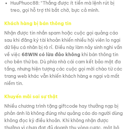
HuuPhuoc88: “Thắng được ít tiền mà lệnh rút bị
treo, gọi hỗ trợ thì bắt chờ, bực cả mình.
Khách hàng bị bán thông tin
Nhận được tin nhắn spam hoặc cuộc gọi quảng cáo
sau khi đăng ký tài khoản khiến nhiều hội viên lo ngại
dữ liệu cá nhân bị rò rỉ. Điều này làm nảy sinh nghi vấn
về việc
68WIN có lừa đảo không
khi bán thông tin
cho bên thứ ba. Dù phía nhà cái cam kết bảo mật đa
tầng, nhưng hiện tượng các cuộc gọi mời chào từ các
trang web khác vẫn khiến khách hàng e ngại và mất
niềm tin.
Khuyến mãi sai sự thật
Nhiều chương trình tặng giftcode hay thưởng nạp bị
phản ánh là không đúng như quảng cáo do người dùng
không đọc kỹ điều khoản. Khi không nhận được
thưởng vì chưa đạt đủ doanh thu vòng cược, một bộ