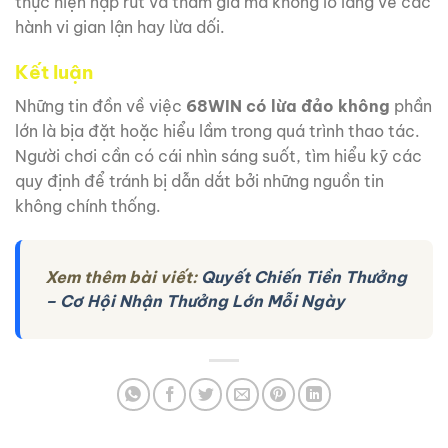
thực hiện nạp rút và tham gia mà không lo lắng về các
hành vi gian lận hay lừa dối.
Kết luận
Những tin đồn về việc
68WIN có lừa đảo không
phần
lớn là bịa đặt hoặc hiểu lầm trong quá trình thao tác.
Người chơi cần có cái nhìn sáng suốt, tìm hiểu kỹ các
quy định để tránh bị dẫn dắt bởi những nguồn tin
không chính thống.
Xem thêm bài viết:
Quyết Chiến Tiền Thưởng
– Cơ Hội Nhận Thưởng Lớn Mỗi Ngày