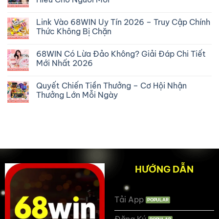
Link Vào 68WIN Uy Tín 2026 – Truy Cập Chính
Thức Không Bị Chặn
68WIN Có Lừa Đảo Không? Giải Đáp Chi Tiết
Mới Nhất 2026
Quyết Chiến Tiền Thưởng – Cơ Hội Nhận
Thưởng Lớn Mỗi Ngày
HƯỚNG DẪN
Tải App