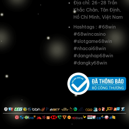
Địa chỉ: 26-28 Trần
Khắc Chân, Tân Định,
Hồ Chí Minh, Việt Nam
Hashtags : #68win
#68wincasino
#slotgame68win
#nhacai68win
#dangnhap68win
#dangky68win