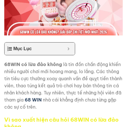
Mục Lục
68WIN có lừa đảo không
là tin đồn chấn động khiến
nhiều người chơi mới hoang mang, lo lắng. Các thông
tin tiêu cực thường xoay quanh vấn đề quỵt tiền thành
viên, thao túng kết quả trò chơi hay bán thông tin cá
nhân khách hàng. Tuy nhiên, thực tế những hội viên đã
tham gia
68 WIN
nhà cái khẳng định chưa từng gặp
các sự cố trên.
Vì sao xuất hiện câu hỏi 68WIN có lừa đảo
không