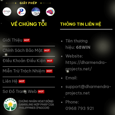
VỀ CHÚNG TÔI
THÔNG TIN LIÊN HỆ
Giới Thiệu
Tên thương
hiệu:
68WIN
Chính Sách Bảo Mật
Website:
ĐIều Khoản Điều Kiện
https://dharmendra-
projects.net/
Miễn Trừ Trách Nhiệm
Email:
Liên Hệ
support@dharmendra-
Sơ Đồ Trang Web
projects.net
Phone:
0968 793 921