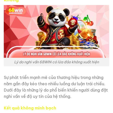
Lý do nghi vấn 68WIN có lừa đảo không xuất hiện
Sự phát triển mạnh mẽ của thương hiệu trong những
năm gần đây kéo theo nhiều luồng dư luận trái chiều.
Dưới đây là những lý do phổ biến khiến người dùng đặt
nghi vấn về độ uy tín của hệ thống.
Kết quả không minh bạch