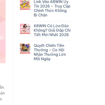
Link Vào 68WIN Uy
Tín 2026 – Truy Cập
Chính Thức Không
Bị Chặn
68WIN Có Lừa Đảo
Không? Giải Đáp Chi
Tiết Mới Nhất 2026
Quyết Chiến Tiền
Thưởng – Cơ Hội
Nhận Thưởng Lớn
Mỗi Ngày
ẫn.
oản
ảo