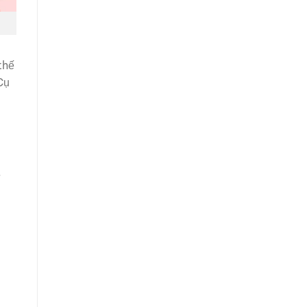
thế
Cụ
.