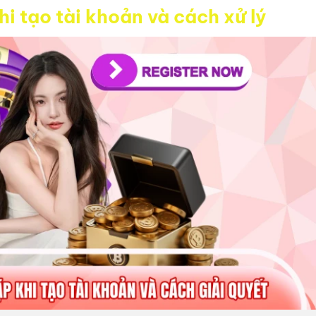
i tạo tài khoản và cách xử lý