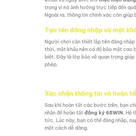
trọng vì nó ảnh hưởng trực tiếp đến qu
Ngoài ra, thông tin chính xác còn giúp 
Tạo tên đăng nhập và mật kh
Người chơi cần thiết lập tên đăng nhập
thời, mật khẩu nên có độ bảo mật cao 
biệt. Đây là lớp bảo vệ quan trọng giúp 
phép.
Xác nhận thông tin và hoàn t
Sau khi hoàn tất các bước trên, bạn chỉ
nhận để hoàn tất
đăng ký 68WIN
. Hệ 
tức. Lúc này, bạn có thể đăng nhập, nạ
một cách dễ dàng.