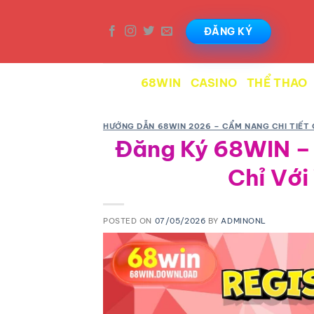
Skip
to
ĐĂNG KÝ
content
68WIN
CASINO
THỂ THAO
HƯỚNG DẪN 68WIN 2026 – CẨM NANG CHI TIẾT
Đăng Ký 68WIN –
Chỉ Với
POSTED ON
07/05/2026
BY
ADMINONL