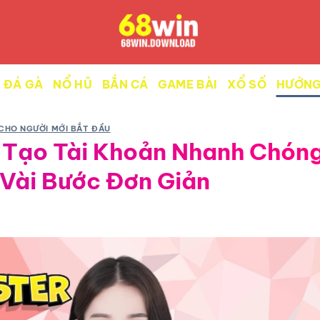
ĐÁ GÀ
NỔ HŨ
BẮN CÁ
GAME BÀI
XỔ SỐ
HƯỚNG
 CHO NGƯỜI MỚI BẮT ĐẦU
 Tạo Tài Khoản Nhanh Chón
 Vài Bước Đơn Giản