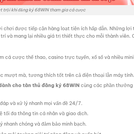
ợt trội khi đăng ký 68WIN tham gia cá cược
i chơi được tiếp cận hàng loạt tiện ích hấp dẫn. Những lợi 
rí và mang lại nhiều giá trị thiết thực cho mỗi thành viên. 
ồm cá cược thể thao, casino trực tuyến, xổ số và nhiều mini
ác mượt mà, tương thích tốt trên cả điện thoại lẫn máy tính
dành cho tân thủ
đăng ký 68WIN
cùng các phần thưởng
i đáp và xử lý nhanh mọi vấn đề 24/7.
ệ tối đa thông tin cá nhân và giao dịch.
 lý nhanh chóng và đảm bảo minh bạch.