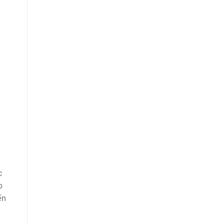
i
c
p
ến