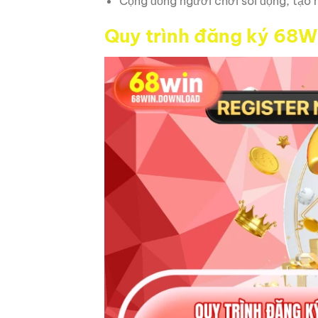
Cộng đồng người chơi sôi động, tạo n
Quy trình đăng ký 68WI