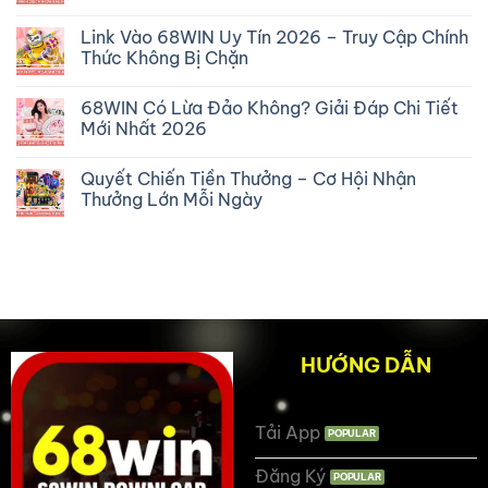
Link Vào 68WIN Uy Tín 2026 – Truy Cập Chính
Thức Không Bị Chặn
68WIN Có Lừa Đảo Không? Giải Đáp Chi Tiết
Mới Nhất 2026
Quyết Chiến Tiền Thưởng – Cơ Hội Nhận
Thưởng Lớn Mỗi Ngày
HƯỚNG DẪN
Tải App
Đăng Ký