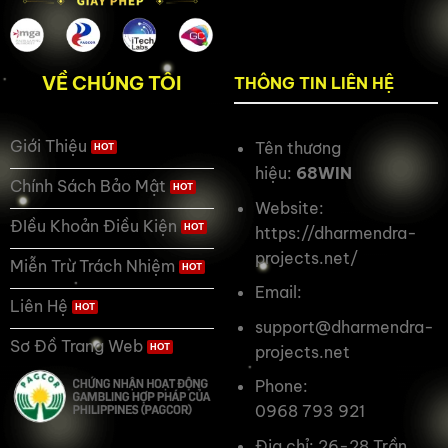
VỀ CHÚNG TÔI
THÔNG TIN LIÊN HỆ
Giới Thiệu
Tên thương
hiệu:
68WIN
Chính Sách Bảo Mật
Website:
ĐIều Khoản Điều Kiện
https://dharmendra-
projects.net/
Miễn Trừ Trách Nhiệm
Email:
Liên Hệ
support@dharmendra-
Sơ Đồ Trang Web
projects.net
Phone:
0968 793 921
Địa chỉ: 26-28 Trần