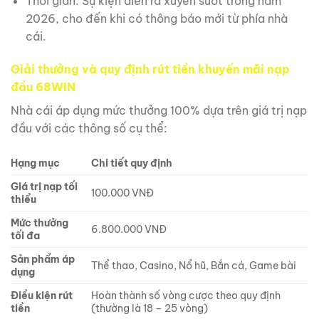
Thời gian: Sự kiện diễn ra xuyên suốt trong năm
2026, cho đến khi có thông báo mới từ phía nhà
cái.
Giải thưởng và quy định rút tiền khuyến mãi nạp
đầu 68WIN
Nhà cái áp dụng mức thưởng 100% dựa trên giá trị nạp
đầu với các thông số cụ thể:
Hạng mục
Chi tiết quy định
Giá trị nạp tối
100.000 VNĐ
thiểu
Mức thưởng
6.800.000 VNĐ
tối đa
Sản phẩm áp
Thể thao, Casino, Nổ hũ, Bắn cá, Game bài
dụng
Điều kiện rút
Hoàn thành số vòng cược theo quy định
tiền
(thường là 18 – 25 vòng)