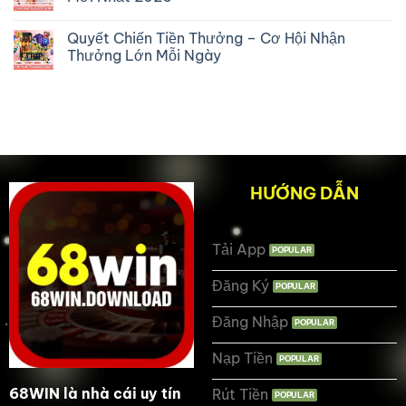
Quyết Chiến Tiền Thưởng – Cơ Hội Nhận
Thưởng Lớn Mỗi Ngày
HƯỚNG DẪN
Tải App
Đăng Ký
Đăng Nhập
Nạp Tiền
68WIN
là nhà cái uy tín
Rút Tiền