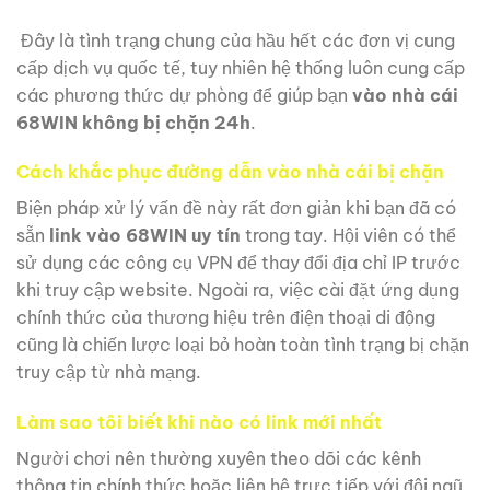
Đây là tình trạng chung của hầu hết các đơn vị cung
cấp dịch vụ quốc tế, tuy nhiên hệ thống luôn cung cấp
các phương thức dự phòng để giúp bạn
vào nhà cái
68WIN không bị chặn 24h
.
Cách khắc phục đường dẫn vào nhà cái bị chặn
Biện pháp xử lý vấn đề này rất đơn giản khi bạn đã có
sẵn
link vào 68WIN uy tín
trong tay. Hội viên có thể
sử dụng các công cụ VPN để thay đổi địa chỉ IP trước
khi truy cập website. Ngoài ra, việc cài đặt ứng dụng
chính thức của thương hiệu trên điện thoại di động
cũng là chiến lược loại bỏ hoàn toàn tình trạng bị chặn
truy cập từ nhà mạng.
Làm sao tôi biết khi nào có link mới nhất
Người chơi nên thường xuyên theo dõi các kênh
thông tin chính thức hoặc liên hệ trực tiếp với đội ngũ