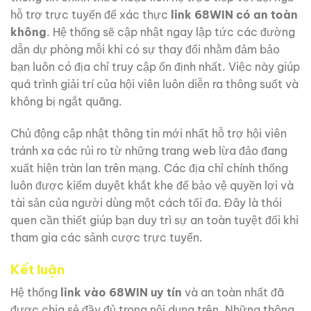
hỗ trợ trực tuyến để xác thực
link 68WIN có an toàn
không
. Hệ thống sẽ cập nhật ngay lập tức các đường
dẫn dự phòng mỗi khi có sự thay đổi nhằm đảm bảo
bạn luôn có địa chỉ truy cập ổn định nhất. Việc này giúp
quá trình giải trí của hội viên luôn diễn ra thông suốt và
không bị ngắt quãng.
Chủ động cập nhật thông tin mới nhất hỗ trợ hội viên
tránh xa các rủi ro từ những trang web lừa đảo đang
xuất hiện tràn lan trên mạng. Các địa chỉ chính thống
luôn được kiểm duyệt khắt khe để bảo vệ quyền lợi và
tài sản của người dùng một cách tối đa. Đây là thói
quen cần thiết giúp bạn duy trì sự an toàn tuyệt đối khi
tham gia các sảnh cược trực tuyến.
Kết luận
Hệ thống
link vào 68WIN uy tín
và an toàn nhất đã
được chia sẻ đầy đủ trong nội dung trên. Những thông