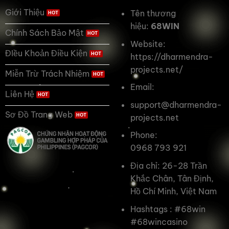
Giới Thiệu
Tên thương
hiệu:
68WIN
Chính Sách Bảo Mật
Website:
ĐIều Khoản Điều Kiện
https://dharmendra-
projects.net/
Miễn Trừ Trách Nhiệm
Email:
Liên Hệ
support@dharmendra-
Sơ Đồ Trang Web
projects.net
Phone:
0968 793 921
Địa chỉ: 26-28 Trần
Khắc Chân, Tân Định,
Hồ Chí Minh, Việt Nam
Hashtags : #68win
#68wincasino