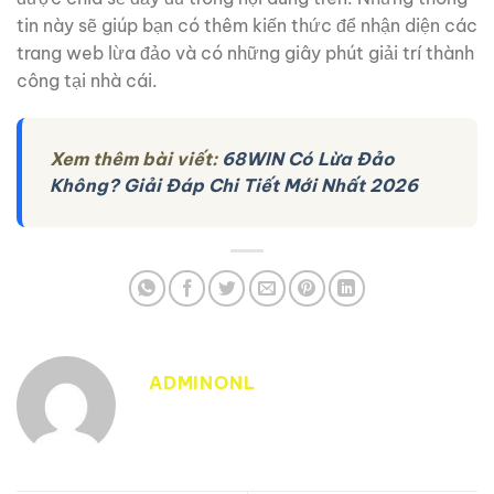
tin này sẽ giúp bạn có thêm kiến thức để nhận diện các
trang web lừa đảo và có những giây phút giải trí thành
công tại nhà cái.
Xem thêm bài viết:
68WIN Có Lừa Đảo
Không? Giải Đáp Chi Tiết Mới Nhất 2026
ADMINONL