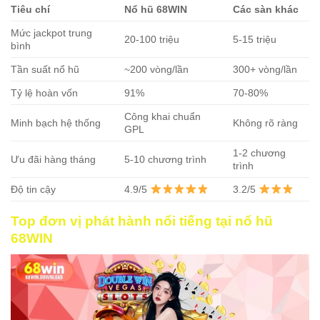
Tiêu chí
Nổ hũ 68WIN
Các sàn khác
Mức jackpot trung
20-100 triệu
5-15 triệu
bình
Tần suất nổ hũ
~200 vòng/lần
300+ vòng/lần
Tỷ lệ hoàn vốn
91%
70-80%
Công khai chuẩn
Minh bạch hệ thống
Không rõ ràng
GPL
1-2 chương
Ưu đãi hàng tháng
5-10 chương trình
trình
Độ tin cậy
4.9/5
3.2/5
Top đơn vị phát hành nổi tiếng tại nổ hũ
68WIN