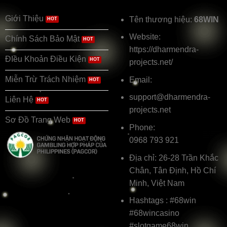
Giới Thiệu
Tên thương hiệu:
68WIN
Website:
Chính Sách Bảo Mật
https://dharmendra-
ĐIều Khoản Điều Kiện
projects.net/
Miễn Trừ Trách Nhiệm
Email:
support@dharmendra-
Liên Hệ
projects.net
Sơ Đồ Trang Web
Phone:
0968 793 921
Địa chỉ: 26-28 Trần Khắc
Chân, Tân Định, Hồ Chí
Minh, Việt Nam
Hashtags : #68win
#68wincasino
#slotgame68win