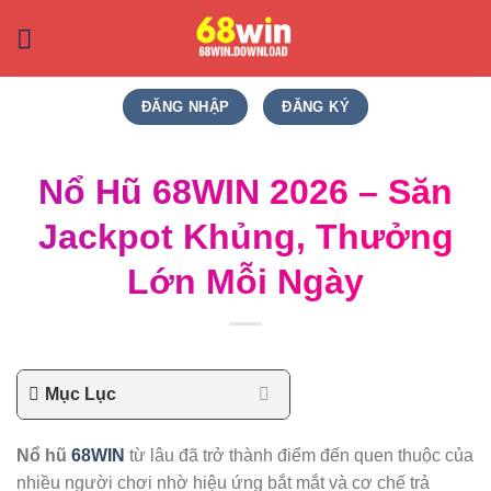
Skip
to
content
ĐĂNG NHẬP
ĐĂNG KÝ
Nổ Hũ 68WIN 2026 – Săn
Jackpot Khủng, Thưởng
Lớn Mỗi Ngày
Mục Lục
Nổ hũ
68WIN
từ lâu đã trở thành điểm đến quen thuộc của
nhiều người chơi nhờ hiệu ứng bắt mắt và cơ chế trả