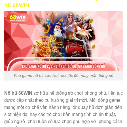
hũ 68WIN
Kho game nổ hũ cực Hot, nơi tốc độ, may mắn bùng nổ
Nổ hũ 68WIN
sở hữu hệ thống trò chơi phong phú, liên tục
được cập nhật theo xu hướng giải trí mới. Mỗi dòng game
mang một cơ chế vận hành riêng, từ quay hũ đơn giản đến
slot hiện đại hay các trò chơi bàn mang tính chiến thuật,
giúp người chơi luôn có lựa chọn phù hợp với phong cách