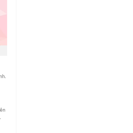
nh.
rên
ề.