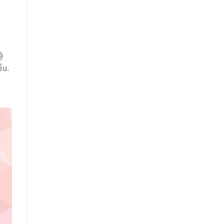
ệ
ều.