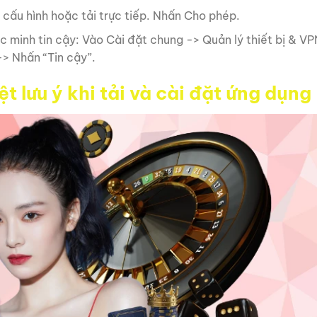
 cấu hình hoặc tải trực tiếp. Nhấn Cho phép.
c minh tin cậy: Vào Cài đặt chung -> Quản lý thiết bị & VP
> Nhấn “Tin cậy”.
t lưu ý khi tải và cài đặt ứng dụn