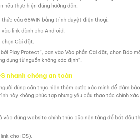
ản nếu thực hiện đúng hướng dẫn.
h thức của 68WIN bằng trình duyệt điện thoại.
vào link dành cho Android.
à chọn Cài đặt.
 bởi Play Protect”, bạn vào Vào phần Cài đặt, chọn Bảo mậ
ng dụng từ nguồn không xác định”.
OS nhanh chóng an toàn
 người dùng cần thực hiện thêm bước xác minh để đảm bảo
rình này không phức tạp nhưng yêu cầu thao tác chính xác
 và vào đúng website chính thức của nền tảng để bắt đầu t
link cho iOS).