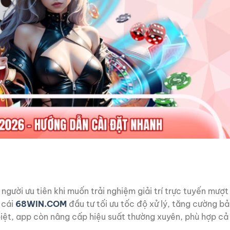
người ưu tiên khi muốn trải nghiệm giải trí trực tuyến mượt
 cái
68WIN.COM
đầu tư tối ưu tốc độ xử lý, tăng cường b
 biệt, app còn nâng cấp hiệu suất thường xuyên, phù hợp cả