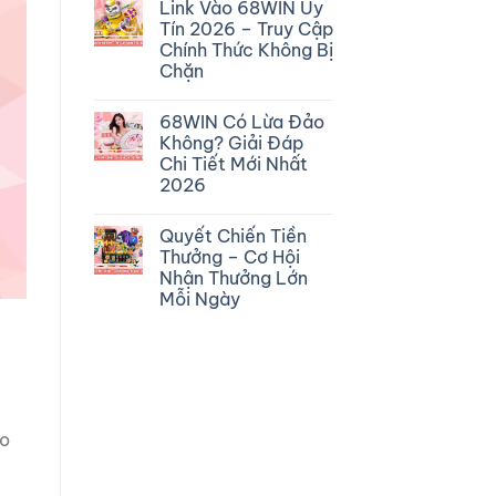
Link Vào 68WIN Uy
Tín 2026 – Truy Cập
Chính Thức Không Bị
Chặn
68WIN Có Lừa Đảo
Không? Giải Đáp
Chi Tiết Mới Nhất
2026
Quyết Chiến Tiền
Thưởng – Cơ Hội
Nhận Thưởng Lớn
Mỗi Ngày
ảo