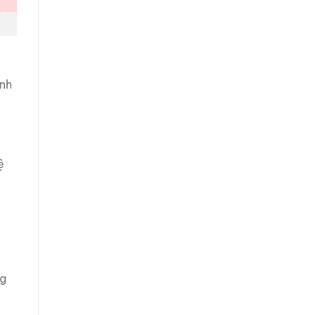
ịnh
ệ
ng