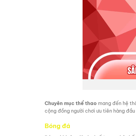
Chuyên mục thể thao
mang đến hệ thố
cộng đồng người chơi ưu tiên hàng đầu 
Bóng đá