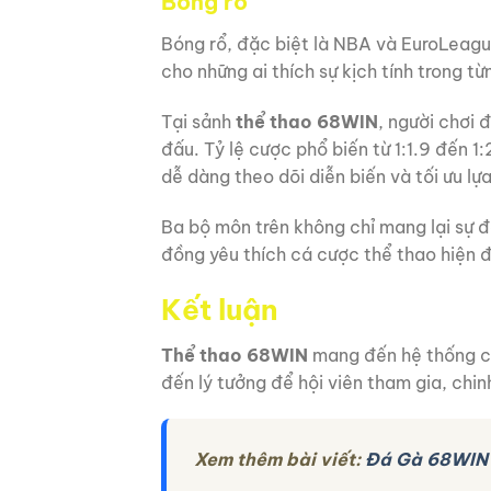
Bóng rổ
Bóng rổ, đặc biệt là NBA và EuroLeague
cho những ai thích sự kịch tính trong t
Tại sảnh
thể thao 68WIN
, người chơi 
đấu. Tỷ lệ cược phổ biến từ 1:1.9 đến 1:
dễ dàng theo dõi diễn biến và tối ưu lự
Ba bộ môn trên không chỉ mang lại sự 
đồng yêu thích cá cược thể thao hiện đ
Kết luận
Thể thao 68WIN
mang đến hệ thống cá 
đến lý tưởng để hội viên tham gia, chi
Xem thêm bài viết:
Đá Gà 68WIN 