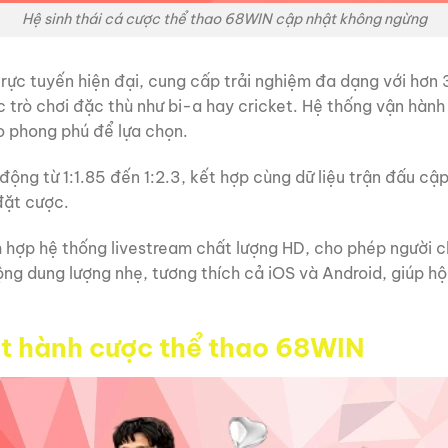
Hệ sinh thái cá cược thể thao 68WIN cập nhật không ngừng
trực tuyến hiện đại, cung cấp trải nghiệm đa dạng với hơ
 trò chơi đặc thù như bi-a hay cricket. Hệ thống vận hàn
o phong phú để lựa chọn.
ộng từ 1:1.85 đến 1:2.3, kết hợp cùng dữ liệu trận đấu cập 
đặt cược.
 hợp hệ thống livestream chất lượng HD, cho phép người chơ
ộng dung lượng nhẹ, tương thích cả iOS và Android, giúp h
át hành cược thể thao 68WIN