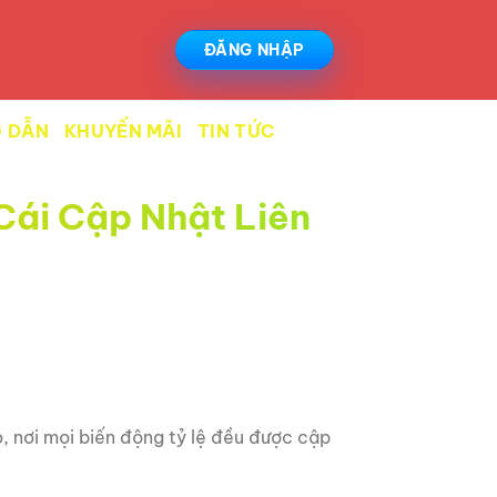
ĐĂNG NHẬP
 DẪN
KHUYẾN MÃI
TIN TỨC
Cái Cập Nhật Liên
, nơi mọi biến động tỷ lệ đều được cập