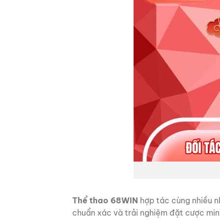
Thể thao 68WIN
hợp tác cùng nhiều n
chuẩn xác và trải nghiệm đặt cược min