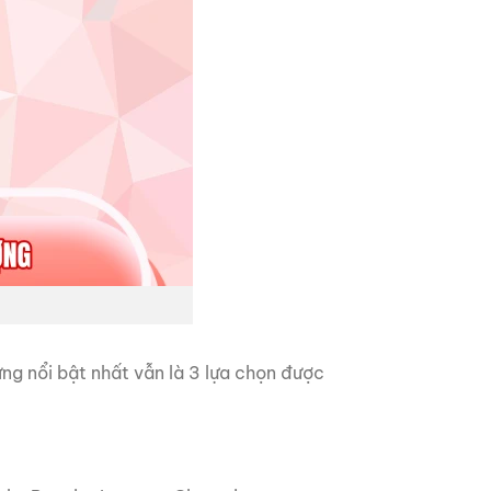
g nổi bật nhất vẫn là 3 lựa chọn được