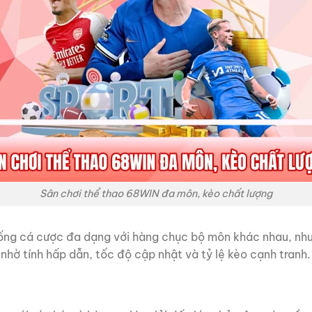
Sân chơi thể thao 68WIN đa môn, kèo chất lượng
ng cá cược đa dạng với hàng chục bộ môn khác nhau, nhưn
nhờ tính hấp dẫn, tốc độ cập nhật và tỷ lệ kèo cạnh tranh.