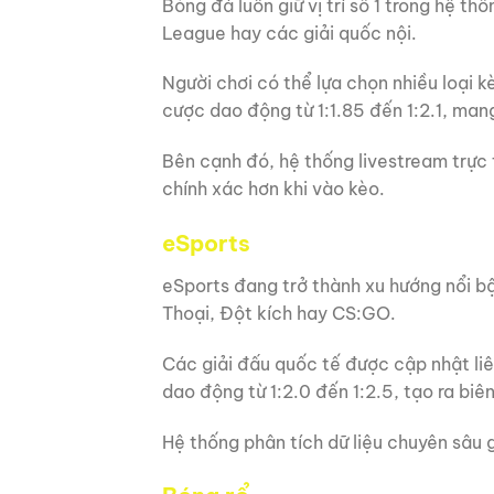
Bóng đá luôn giữ vị trí số 1 trong hệ t
League hay các giải quốc nội.
Người chơi có thể lựa chọn nhiều loại 
cược dao động từ 1:1.85 đến 1:2.1, mang 
Bên cạnh đó, hệ thống livestream trực 
chính xác hơn khi vào kèo.
eSports
eSports đang trở thành xu hướng nổi bậ
Thoại, Đột kích hay CS:GO.
Các giải đấu quốc tế được cập nhật liê
dao động từ 1:2.0 đến 1:2.5, tạo ra biê
Hệ thống phân tích dữ liệu chuyên sâu 