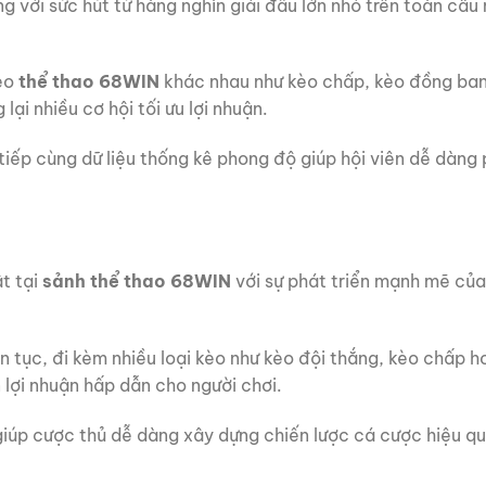
hống với sức hút từ hàng nghìn giải đấu lớn nhỏ trên toàn c
kèo
thể thao 68WIN
khác nhau như kèo chấp, kèo đồng banh,
lại nhiều cơ hội tối ưu lợi nhuận.
tiếp cùng dữ liệu thống kê phong độ giúp hội viên dễ dàng 
t tại
sảnh
thể thao 68WIN
với sự phát triển mạnh mẽ củ
n tục, đi kèm nhiều loại kèo như kèo đội thắng, kèo chấp h
n lợi nhuận hấp dẫn cho người chơi.
giúp cược thủ dễ dàng xây dựng chiến lược cá cược hiệu qu