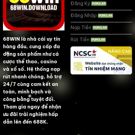
Đăng Ký
Đăng Nhập
Nạp Tiền
68WIN
là nhà cái uy tín
Rút Tiền
hàng đầu, cung cấp đa
dạng sản phẩm như cá
cược thể thao, casino
và xổ số. Hệ thống nạp
rút nhanh chóng, hỗ trợ
24/7 cùng cam kết an
toàn, minh bạch và
công bằng tuyệt đối.
Tham gia ngay để nhận
ưu đãi trải nghiệm hấp
dẫn lên đến 688K.