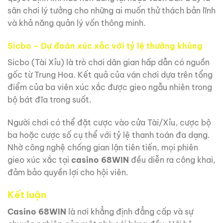
sân chơi lý tưởng cho những ai muốn thử thách bản lĩnh
và khả năng quản lý vốn thông minh.
Sicbo – Dự đoán xúc xắc với tỷ lệ thưởng khủng
Sicbo (Tài Xỉu) là trò chơi dân gian hấp dẫn có nguồn
gốc từ Trung Hoa. Kết quả của ván chơi dựa trên tổng
điểm của ba viên xúc xắc được gieo ngẫu nhiên trong
bộ bát đĩa trong suốt.
Người chơi có thể đặt cược vào cửa Tài/Xỉu, cược bộ
ba hoặc cược số cụ thể với tỷ lệ thanh toán đa dạng.
Nhờ công nghệ chống gian lận tiên tiến, mọi phiên
gieo xúc xắc tại
casino 68WIN
đều diễn ra công khai,
đảm bảo quyền lợi cho hội viên.
Kết luận
Casino 68WIN
là nơi khẳng định đẳng cấp và sự