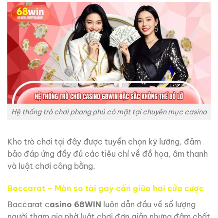
Hệ thống trò chơi phong phú có mặt tại chuyên mục casino
Kho trò chơi tại đây được tuyển chọn kỹ lưỡng, đảm
bảo đáp ứng đầy đủ các tiêu chí về đồ họa, âm thanh
và luật chơi công bằng.
Baccarat – Màn so tài gay cấn giữa hai cửa cược
Baccarat c
asino 68WIN
luôn dẫn đầu về số lượng
người tham gia nhờ luật chơi đơn giản nhưng đậm chất