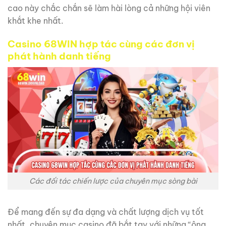
cao này chắc chắn sẽ làm hài lòng cả những hội viên
khắt khe nhất.
Casino 68WIN hợp tác cùng các đơn vị
phát hành danh tiếng
Các đối tác chiến lược của chuyên mục sòng bài
Để mang đến sự đa dạng và chất lượng dịch vụ tốt
nhất, chuyên mục casino đã bắt tay với những “ông