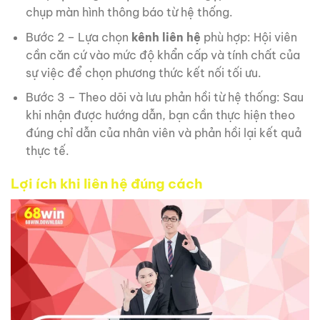
chụp màn hình thông báo từ hệ thống.
Bước 2 – Lựa chọn
kênh liên hệ
phù hợp: Hội viên
cần căn cứ vào mức độ khẩn cấp và tính chất của
sự việc để chọn phương thức kết nối tối ưu.
Bước 3 – Theo dõi và lưu phản hồi từ hệ thống: Sau
khi nhận được hướng dẫn, bạn cần thực hiện theo
đúng chỉ dẫn của nhân viên và phản hồi lại kết quả
thực tế.
Lợi ích khi liên hệ đúng cách