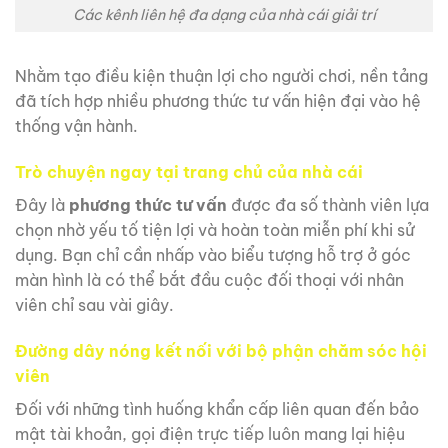
Các kênh liên hệ đa dạng của nhà cái giải trí
Nhằm tạo điều kiện thuận lợi cho người chơi, nền tảng
đã tích hợp nhiều phương thức tư vấn hiện đại vào hệ
thống vận hành.
Trò chuyện ngay tại trang chủ của nhà cái
Đây là
phương thức tư vấn
được đa số thành viên lựa
chọn nhờ yếu tố tiện lợi và hoàn toàn miễn phí khi sử
dụng. Bạn chỉ cần nhấp vào biểu tượng hỗ trợ ở góc
màn hình là có thể bắt đầu cuộc đối thoại với nhân
viên chỉ sau vài giây.
Đường dây nóng kết nối với bộ phận chăm sóc hội
viên
Đối với những tình huống khẩn cấp liên quan đến bảo
mật tài khoản, gọi điện trực tiếp luôn mang lại hiệu