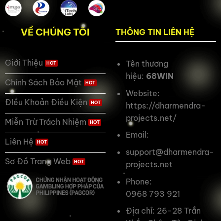
VỀ CHÚNG TÔI
THÔNG TIN LIÊN HỆ
Giới Thiệu
Tên thương
hiệu:
68WIN
Chính Sách Bảo Mật
Website:
ĐIều Khoản Điều Kiện
https://dharmendra-
projects.net/
Miễn Trừ Trách Nhiệm
Email:
Liên Hệ
support@dharmendra-
Sơ Đồ Trang Web
projects.net
Phone:
0968 793 921
Địa chỉ: 26-28 Trần