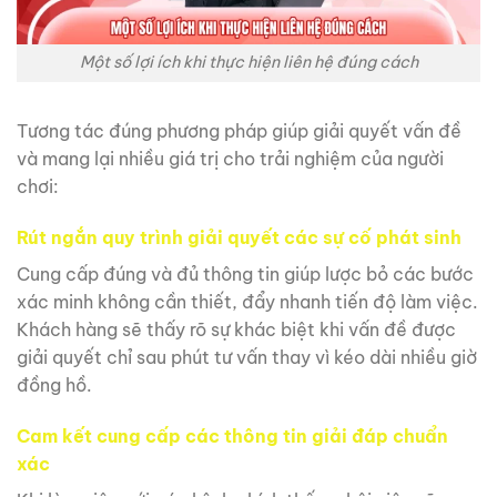
Một số lợi ích khi thực hiện liên hệ đúng cách
Tương tác đúng phương pháp giúp giải quyết vấn đề
và mang lại nhiều giá trị cho trải nghiệm của người
chơi:
Rút ngắn quy trình giải quyết các sự cố phát sinh
Cung cấp đúng và đủ thông tin giúp lược bỏ các bước
xác minh không cần thiết, đẩy nhanh tiến độ làm việc.
Khách hàng sẽ thấy rõ sự khác biệt khi vấn đề được
giải quyết chỉ sau phút tư vấn thay vì kéo dài nhiều giờ
đồng hồ.
Cam kết cung cấp các thông tin giải đáp chuẩn
xác