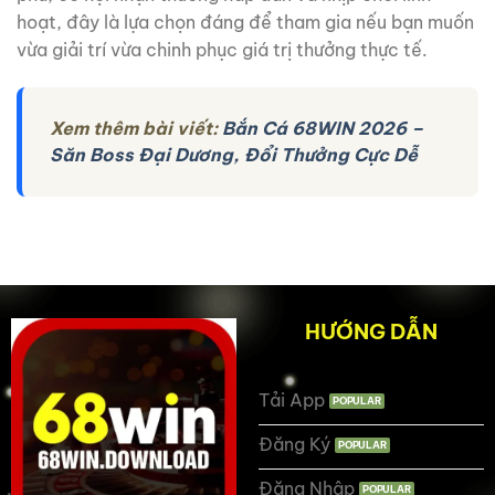
hoạt, đây là lựa chọn đáng để tham gia nếu bạn muốn
vừa giải trí vừa chinh phục giá trị thưởng thực tế.
Xem thêm bài viết:
Bắn Cá 68WIN 2026 –
Săn Boss Đại Dương, Đổi Thưởng Cực Dễ
HƯỚNG DẪN
Tải App
Đăng Ký
Đăng Nhập