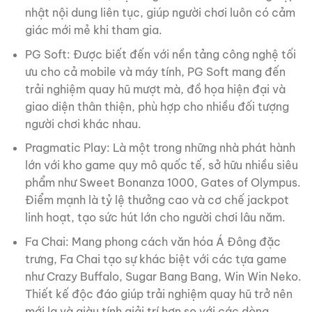
nhật nội dung liên tục, giúp người chơi luôn có cảm
giác mới mẻ khi tham gia.
PG Soft: Được biết đến với nền tảng công nghệ tối
ưu cho cả mobile và máy tính, PG Soft mang đến
trải nghiệm quay hũ mượt mà, đồ họa hiện đại và
giao diện thân thiện, phù hợp cho nhiều đối tượng
người chơi khác nhau.
Pragmatic Play: Là một trong những nhà phát hành
lớn với kho game quy mô quốc tế, sở hữu nhiều siêu
phẩm như Sweet Bonanza 1000, Gates of Olympus.
Điểm mạnh là tỷ lệ thưởng cao và cơ chế jackpot
linh hoạt, tạo sức hút lớn cho người chơi lâu năm.
Fa Chai: Mang phong cách văn hóa Á Đông đặc
trưng, Fa Chai tạo sự khác biệt với các tựa game
như Crazy Buffalo, Sugar Bang Bang, Win Win Neko.
Thiết kế độc đáo giúp trải nghiệm quay hũ trở nên
mới lạ và giàu tính giải trí hơn so với các dòng