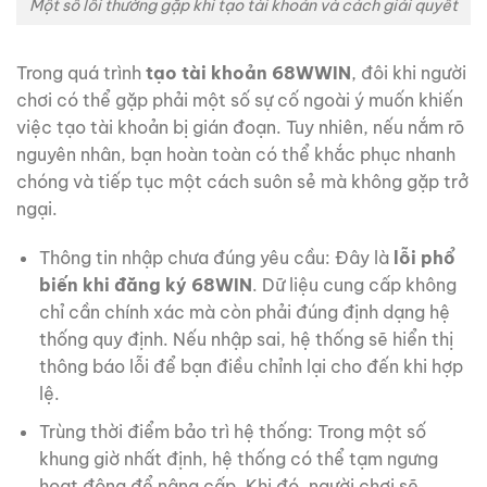
Một số lỗi thường gặp khi tạo tài khoản và cách giải quyết
Trong quá trình
tạo tài khoản 68WWIN
, đôi khi người
chơi có thể gặp phải một số sự cố ngoài ý muốn khiến
việc tạo tài khoản bị gián đoạn. Tuy nhiên, nếu nắm rõ
nguyên nhân, bạn hoàn toàn có thể khắc phục nhanh
chóng và tiếp tục một cách suôn sẻ mà không gặp trở
ngại.
Thông tin nhập chưa đúng yêu cầu: Đây là
lỗi phổ
biến khi đăng ký 68WIN
. Dữ liệu cung cấp không
chỉ cần chính xác mà còn phải đúng định dạng hệ
thống quy định. Nếu nhập sai, hệ thống sẽ hiển thị
thông báo lỗi để bạn điều chỉnh lại cho đến khi hợp
lệ.
Trùng thời điểm bảo trì hệ thống: Trong một số
khung giờ nhất định, hệ thống có thể tạm ngưng
hoạt động để nâng cấp. Khi đó, người chơi sẽ