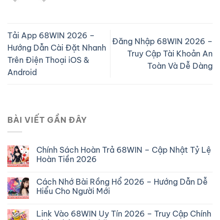
Tải App 68WIN 2026 –
Đăng Nhập 68WIN 2026 –
Hướng Dẫn Cài Đặt Nhanh
Truy Cập Tài Khoản An
Trên Điện Thoại iOS &
Toàn Và Dễ Dàng
Android
BÀI VIẾT GẦN ĐÂY
Chính Sách Hoàn Trả 68WIN – Cập Nhật Tỷ Lệ
Hoàn Tiền 2026
Cách Nhớ Bài Rồng Hổ 2026 – Hướng Dẫn Dễ
Hiểu Cho Người Mới
Link Vào 68WIN Uy Tín 2026 – Truy Cập Chính