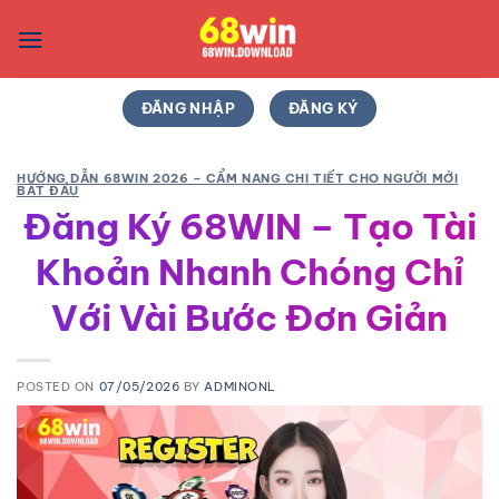
Skip
to
content
ĐĂNG NHẬP
ĐĂNG KÝ
HƯỚNG DẪN 68WIN 2026 – CẨM NANG CHI TIẾT CHO NGƯỜI MỚI
BẮT ĐẦU
Đăng Ký 68WIN – Tạo Tài
Khoản Nhanh Chóng Chỉ
Với Vài Bước Đơn Giản
POSTED ON
07/05/2026
BY
ADMINONL