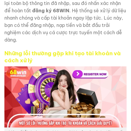
lại toàn bộ thông tin đã nhập, sau đó nhấn xác nhận
để hoàn tất
đăng ký 68WIN
. Hệ thống sẽ xử lý dữ liệu
nhanh chóng và cấp tài khoản ngay lập tức. Lúc này,
bạn có thể đăng nhập, nạp tiền và bắt đầu trải
nghiệm các dịch vụ cá cược trực tuyến một cách dễ
dàng.
Những lỗi thường gặp khi tạo tài khoản và
cách xử lý