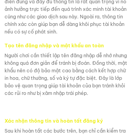
điền đúng và đầy đủ thông tin là rất quan trọng vì nó
ảnh hưởng trực tiếp đến quá trình xác minh tài khoản
cũng như các giao dịch sau này. Ngoài ra, thông tin
chính xác còn giúp bạn dễ dàng khôi phục tài khoản
nếu có sự cố phát sinh.
Tạo tên đăng nhập và mật khẩu an toàn
Người chơi cần thiết lập tên đăng nhập dễ nhớ nhưng
không quá đơn giản để tránh bị đoán. Đồng thời, mật
khẩu nên có độ bảo mật cao bằng cách kết hợp chữ
in hoa, chữ thường, số và ký tự đặc biệt. Đây là lớp
bảo vệ quan trọng giúp tài khoản của bạn tránh khỏi
các rủi ro như bị xâm nhập trái phép.
Xác nhận thông tin và hoàn tất đăng ký
Sau khi hoàn tất các bước trên, bạn chỉ cần kiểm tra