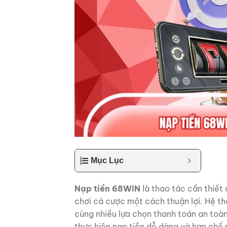
Mục Lục
Nạp tiền 68WIN
là thao tác cần thiết 
chơi cá cược một cách thuận lợi. Hệ thố
cùng nhiều lựa chọn thanh toán an toà
thực hiện nạp tiền dễ dàng và hạn chế n