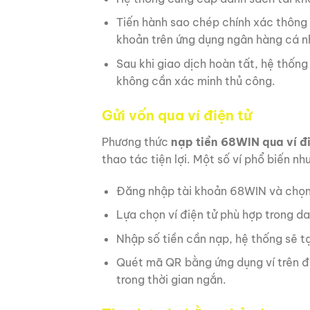
Tiến hành sao chép chính xác thông t
khoản trên ứng dụng ngân hàng cá n
Sau khi giao dịch hoàn tất, hệ thống
không cần xác minh thủ công.
Gửi vốn qua ví điện tử
Phương thức
nạp tiền 68WIN qua ví đi
thao tác tiện lợi. Một số ví phổ biến 
Đăng nhập tài khoản 68WIN và chọn 
Lựa chọn ví điện tử phù hợp trong d
Nhập số tiền cần nạp, hệ thống sẽ t
Quét mã QR bằng ứng dụng ví trên đ
trong thời gian ngắn.