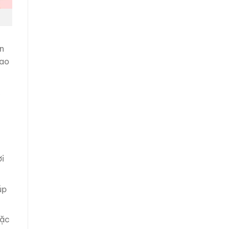
ần
iao
i
ời
úp
oặc