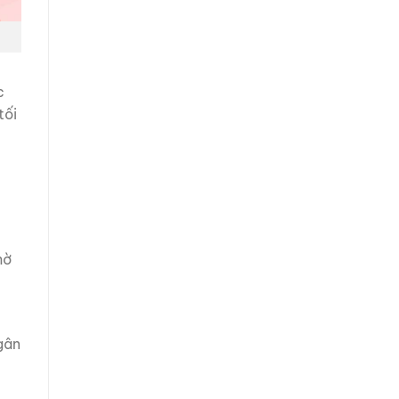
c
tối
hờ
gân