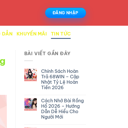
ĐĂNG NHẬP
 DẪN
KHUYẾN MÃI
TIN TỨC
BÀI VIẾT GẦN ĐÂY
ng
Chính Sách Hoàn
Trả 68WIN – Cập
Nhật Tỷ Lệ Hoàn
Tiền 2026
Cách Nhớ Bài Rồng
Hổ 2026 – Hướng
Dẫn Dễ Hiểu Cho
Người Mới