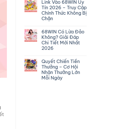
Link Vào 68WIN Uy
Tín 2026 – Truy Cập
Chính Thức Không Bị
Chặn
68WIN Có Lừa Đảo
Không? Giải Đáp
Chi Tiết Mới Nhất
2026
Quyết Chiến Tiền
Thưởng – Cơ Hội
Nhận Thưởng Lớn
Mỗi Ngày
g
ết