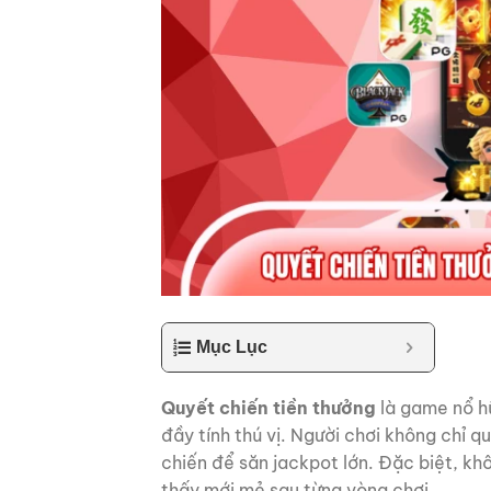
Mục Lục
Quyết chiến tiền thưởng
là game nổ hũ
đầy tính thú vị. Người chơi không chỉ 
chiến để săn jackpot lớn. Đặc biệt, khô
thấy mới mẻ sau từng vòng chơi.