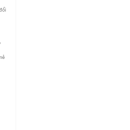
đổi
p
 mẻ