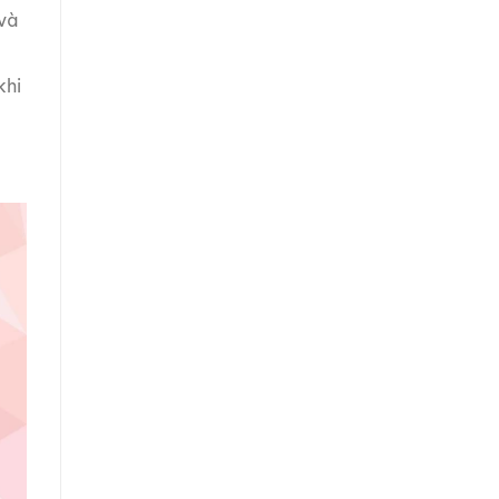
và
khi