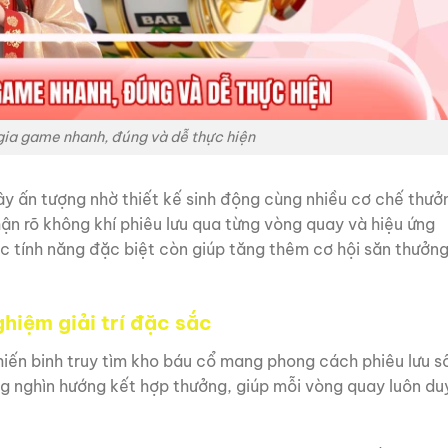
ia game nhanh, đúng và dễ thực hiện
y ấn tượng nhờ thiết kế sinh động cùng nhiều cơ chế thưở
n rõ không khí phiêu lưu qua từng vòng quay và hiệu ứng
 tính năng đặc biệt còn giúp tăng thêm cơ hội săn thưởn
hiệm giải trí đặc sắc
iến binh truy tìm kho báu cổ mang phong cách phiêu lưu s
ng nghìn hướng kết hợp thưởng, giúp mỗi vòng quay luôn du