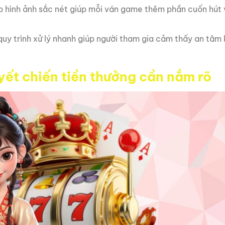
p hình ảnh sắc nét giúp mỗi ván game thêm phần cuốn hút 
uy trình xử lý nhanh giúp người tham gia cảm thấy an tâm 
ết chiến tiền thưởng cần nắm rõ