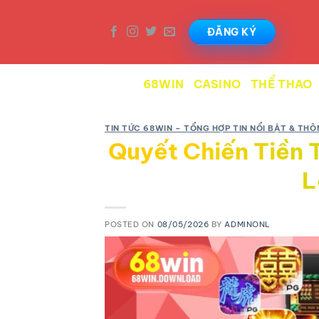
Skip
to
ĐĂNG KÝ
content
68WIN
CASINO
THỂ THAO
TIN TỨC 68WIN – TỔNG HỢP TIN NỔI BẬT & TH
Quyết Chiến Tiền 
L
POSTED ON
08/05/2026
BY
ADMINONL