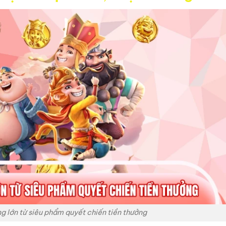
g lớn từ siêu phẩm quyết chiến tiền thưởng