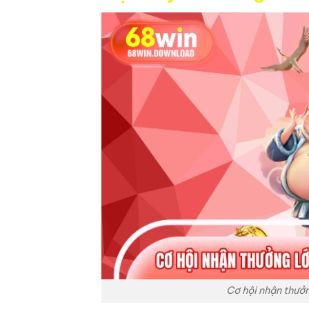
Cơ hội nhận thưởn