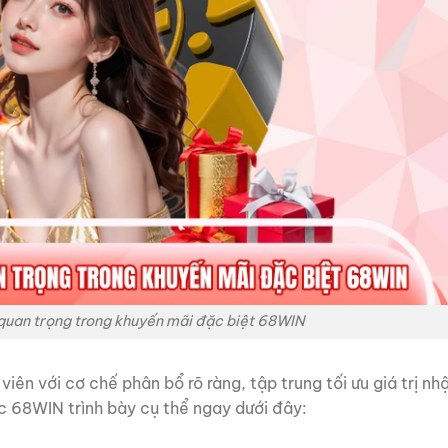
 quan trọng trong khuyến mãi đặc biệt 68WIN
viên với cơ chế phân bổ rõ ràng, tập trung tối ưu giá trị nh
 68WIN trình bày cụ thể ngay dưới đây: