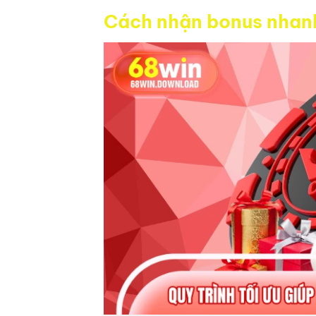
Cách nhận bonus nhanh