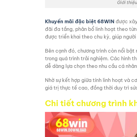
Giới thiệ
Khuyến mãi đặc biệt 68WIN
được xây 
đãi đa tầng, phân bổ linh hoạt theo t
được triển khai theo chu kỳ, giúp người 
Bên cạnh đó, chương trình còn nổi bật n
trong quá trình trải nghiệm. Các hình 
dễ dàng lựa chọn theo nhu cầu cá nhân
Nhờ sự kết hợp giữa tính linh hoạt và c
giá trị thực tế cao, đồng thời duy trì s
Chi tiết chương trình 