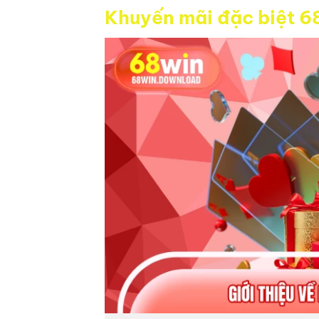
Khuyến mãi đặc biệt 68