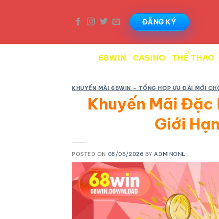
Skip
to
ĐĂNG KÝ
content
68WIN
CASINO
THỂ THAO
KHUYẾN MÃI 68WIN – TỔNG HỢP ƯU ĐÃI MỚI CH
Khuyến Mãi Đặc 
Giới Hạ
POSTED ON
08/05/2026
BY
ADMINONL