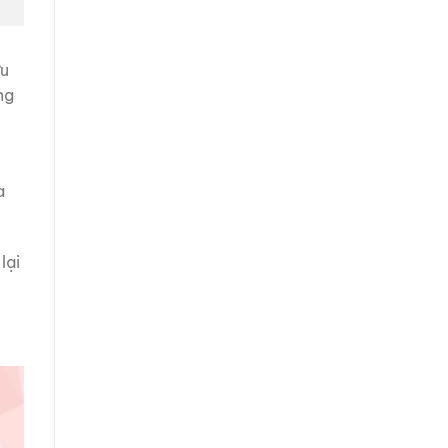
ưu
ng
a
lại