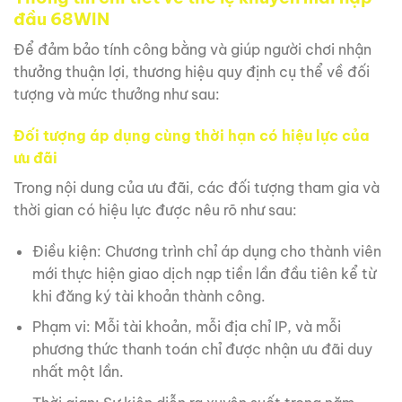
đầu 68WIN
Để đảm bảo tính công bằng và giúp người chơi nhận
thưởng thuận lợi, thương hiệu quy định cụ thể về đối
tượng và mức thưởng như sau:
Đối tượng áp dụng cùng thời hạn có hiệu lực của
ưu đãi
Trong nội dung của ưu đãi, các đối tượng tham gia và
thời gian có hiệu lực được nêu rõ như sau:
Điều kiện: Chương trình chỉ áp dụng cho thành viên
mới thực hiện giao dịch nạp tiền lần đầu tiên kể từ
khi đăng ký tài khoản thành công.
Phạm vi: Mỗi tài khoản, mỗi địa chỉ IP, và mỗi
phương thức thanh toán chỉ được nhận ưu đãi duy
nhất một lần.