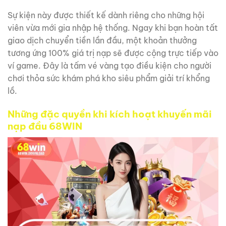
Sự kiện này được thiết kế dành riêng cho những hội
viên vừa mới gia nhập hệ thống. Ngay khi bạn hoàn tất
giao dịch chuyển tiền lần đầu, một khoản thưởng
tương ứng 100% giá trị nạp sẽ được cộng trực tiếp vào
ví game. Đây là tấm vé vàng tạo điều kiện cho người
chơi thỏa sức khám phá kho siêu phẩm giải trí khổng
lồ.
Những đặc quyền khi kích hoạt khuyến mãi
nạp đầu 68WIN