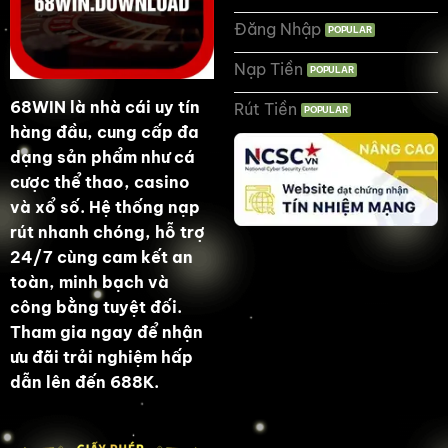
Đăng Nhập
Nạp Tiền
68WIN
là nhà cái uy tín
Rút Tiền
hàng đầu, cung cấp đa
dạng sản phẩm như cá
cược thể thao, casino
và xổ số. Hệ thống nạp
rút nhanh chóng, hỗ trợ
24/7 cùng cam kết an
toàn, minh bạch và
công bằng tuyệt đối.
Tham gia ngay để nhận
ưu đãi trải nghiệm hấp
dẫn lên đến 688K.