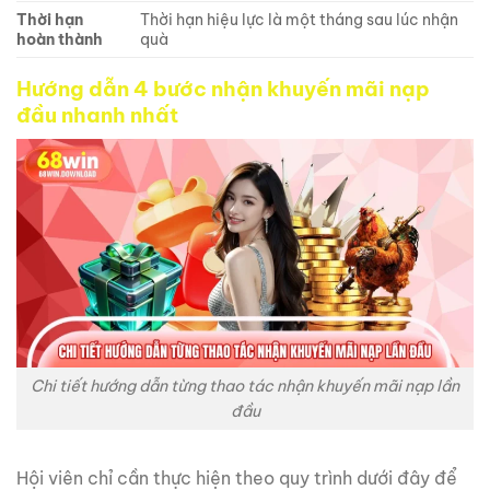
Thời hạn
Thời hạn hiệu lực là một tháng sau lúc nhận
hoàn thành
quà
Hướng dẫn 4 bước nhận khuyến mãi nạp
đầu nhanh nhất
Chi tiết hướng dẫn từng thao tác nhận khuyến mãi nạp lần
đầu
Hội viên chỉ cần thực hiện theo quy trình dưới đây để