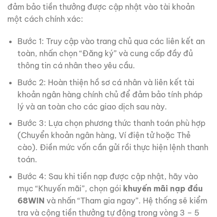
đảm bảo tiền thưởng được cập nhật vào tài khoản
một cách chính xác:
Bước 1: Truy cập vào trang chủ qua các liên kết an
toàn, nhấn chọn “Đăng ký” và cung cấp đầy đủ
thông tin cá nhân theo yêu cầu.
Bước 2: Hoàn thiện hồ sơ cá nhân và liên kết tài
khoản ngân hàng chính chủ để đảm bảo tính pháp
lý và an toàn cho các giao dịch sau này.
Bước 3: Lựa chọn phương thức thanh toán phù hợp
(Chuyển khoản ngân hàng, Ví điện tử hoặc Thẻ
cào). Điền mức vốn cần gửi rồi thực hiện lệnh thanh
toán.
Bước 4: Sau khi tiền nạp được cập nhật, hãy vào
mục “Khuyến mãi”, chọn gói
khuyến mãi nạp đầu
68WIN
và nhấn “Tham gia ngay”. Hệ thống sẽ kiểm
tra và cộng tiền thưởng tự động trong vòng 3 – 5